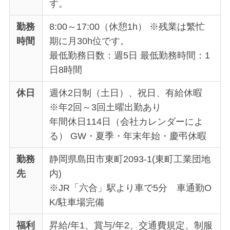
す。
勤務
8:00～17:00（休憩1h） ※残業は繁忙
時間
期に月30h位です。
最低勤務日数：週5日 最低勤務時間：1
日8時間
休日
週休2日制（土日）、祝日、有給休暇
※年2回～3回土曜出勤あり
年間休日114日（会社カレンダーによ
る） GW・夏季・年末年始・慶弔休暇
勤務
静岡県島田市東町2093-1(東町工業団地
先
内)
※JR「六合」駅より車で5分 車通勤O
K/駐車場完備
福利
昇給/年1、賞与/年2、交通費規定、制服