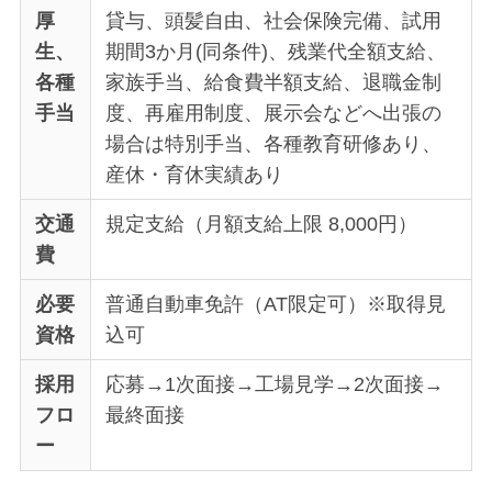
厚
貸与、頭髪自由、社会保険完備、試用
生、
期間3か月(同条件)、残業代全額支給、
各種
家族手当、給食費半額支給、退職金制
手当
度、再雇用制度、展示会などへ出張の
場合は特別手当、各種教育研修あり、
産休・育休実績あり
交通
規定支給（月額支給上限 8,000円）
費
必要
普通自動車免許（AT限定可）※取得見
資格
込可
採用
応募→1次面接→工場見学→2次面接→
フロ
最終面接
ー